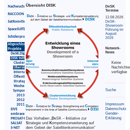
Übersicht DISK
DeSK
Nachwuchskräfteförderung
Termine
RACCOON
12.08.2026
DeSK-
SatKom4Schools
Showroom-
SpaceSUITE
Führung im
August
Schülerprojekte
2026
Abgeschlossene
Network-
Projekte
News
DeSK.Digital
DISK-Initiative
Keine
Clusterwettbewerb
Nachrichte
Übersicht DISK
verfügbar.
Internationalisierung
Öffentlichkeitsarbeit
Strategieerweiterung
Wochenend-
Suche
Symposium
2013
2012
Impressum
2011
Datenschutz
EIVE
Gender-
embrace5G
Erklärung
Das Vorhaben „
D
eSK –
I
nitiative zur
PROSAT-Pro
S
trategie und
K
ompetenzerweiterung auf
SALSAT
dem Gebiet der Satellitenkommunikation“
S-NET