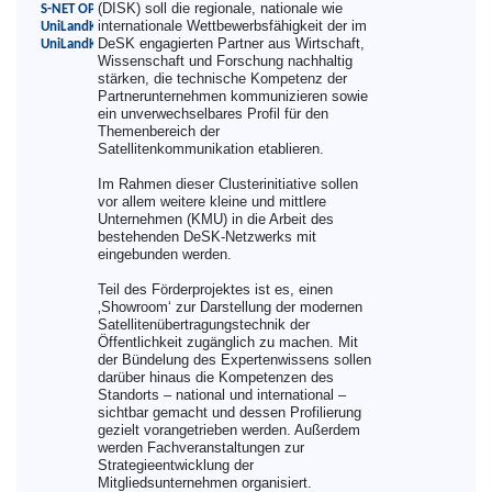
(DISK) soll die regionale, nationale wie
S-NET OPS
internationale Wettbewerbsfähigkeit der im
UniLandKom
DeSK engagierten Partner aus Wirtschaft,
UniLandKom-Pro
Wissenschaft und Forschung nachhaltig
stärken, die technische Kompetenz der
Partnerunternehmen kommunizieren sowie
ein unverwechselbares Profil für den
Themenbereich der
Satellitenkommunikation etablieren.
Im Rahmen dieser Clusterinitiative sollen
vor allem weitere kleine und mittlere
Unternehmen (KMU) in die Arbeit des
bestehenden DeSK-Netzwerks mit
eingebunden werden.
Teil des Förderprojektes ist es, einen
‚Showroom‘ zur Darstellung der modernen
Satellitenübertragungstechnik der
Öffentlichkeit zugänglich zu machen. Mit
der Bündelung des Expertenwissens sollen
darüber hinaus die Kompetenzen des
Standorts – national und international –
sichtbar gemacht und dessen Profilierung
gezielt vorangetrieben werden. Außerdem
werden Fachveranstaltungen zur
Strategieentwicklung der
Mitgliedsunternehmen organisiert.