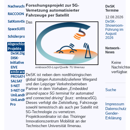
Forschungsprojekt zur 5G-
DeSK
Nachwuchskräfteförderung
Vernetzung automatisierter
Termine
RACCOON
Fahrzeuge per Satellit
12.08.2026
DeSK-
SatKom4Schools
Das
Showroom-
SpaceSUITE
Führung im
August
Schülerprojekte
2026
Abgeschlossene
Network-
Projekte
News
DeSK.Digital
DISK-
Keine
Initiative
Nachrichte
EIVE
embrace5G-Logo/Quelle TU Ilmenau
verfügbar.
embrace5G
DeSK ist neben dem nordthüringischen
PROSAT-Pro
global tätigen Automobilzulieferer Wiegand
SALSAT
und den Leipziger Verkehrsbetrieben
S-NET
Partner in dem Vorhaben
„Embedded
Suche
S-NET OPS
ground-space 5G terminal for automated
UniLandKom
and connected driving“
(kurz: embrace5G).
UniLandKom-
Dieses verfolgt die Zielstellung, Fahrzeuge
Impressum
Pro
sowohl terrestrisch als auch per Satellit mit
Datenschutz
5G-Technologie zu vernetzen.
Gender-
Projektkoordinator ist das Thüringer
Erklärung
Innovationszentrum Mobilität an der
Technischen Universität Ilmenau.