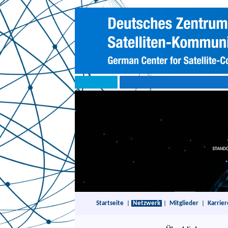
Startseite
|
Netzwerk
|
Mitglieder
|
Karrier