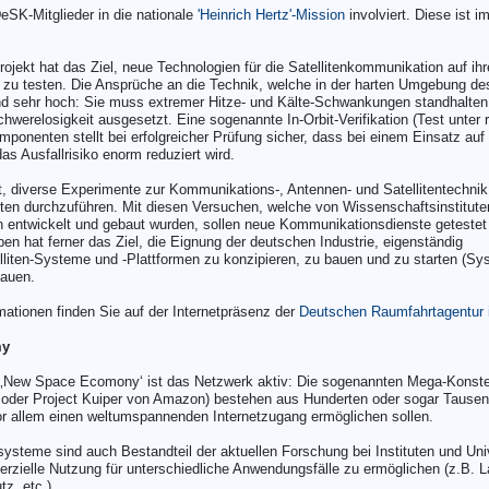
DeSK-Mitglieder in die nationale
'Heinrich Hertz'-Mission
involviert. Diese ist i
ojekt hat das Ziel, neue Technologien für die Satellitenkommunikation auf ihr
 zu testen. Die Ansprüche an die Technik, welche in der harten Umgebung de
d sehr hoch: Sie muss extremer Hitze- und Kälte-Schwankungen standhalten
werelosigkeit ausgesetzt. Eine sogenannte In-Orbit-Verifikation (Test unter 
ponenten stellt bei erfolgreicher Prüfung sicher, dass bei einem Einsatz auf
as Ausfallrisiko enorm reduziert wird.
, diverse Experimente zur Kommunikations-, Antennen- und Satellitentechni
liten durchzuführen. Mit diesen Versuchen, welche von Wissenschaftsinstitut
n entwickelt und gebaut wurden, sollen neue Kommunikationsdienste geteste
en hat ferner das Ziel, die Eignung der deutschen Industrie, eigenständig
iten-Systeme und -Plattformen zu konzipieren, zu bauen und zu starten (Sys
bauen.
mationen finden Sie auf der Internetpräsenz der
Deutschen Raumfahrtagentur
my
 ‚New Space Ecomony‘ ist das Netzwerk aktiv: Die sogenannten Mega-Konstel
 oder Project Kuiper von Amazon) bestehen aus Hunderten oder sogar Tause
 vor allem einen weltumspannenden Internetzugang ermöglichen sollen.
systeme sind auch Bestandteil der aktuellen Forschung bei Instituten und Uni
rzielle Nutzung für unterschiedliche Anwendungsfälle zu ermöglichen (z.B. L
z, etc.).