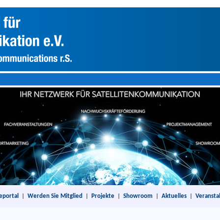
eportal
|
Werden Sie Mitglied
|
Projekte
|
Showroom
|
Aktuelles
|
Veransta