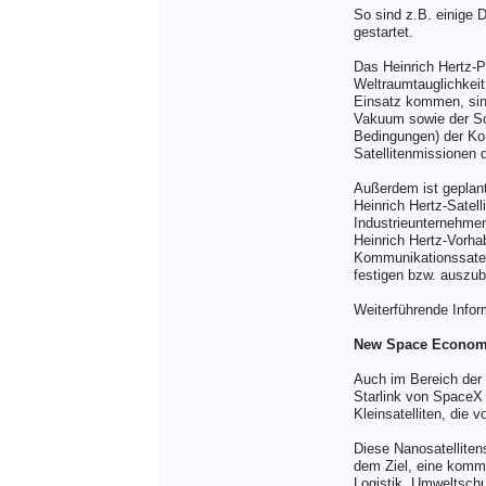
So sind z.B. einige 
gestartet.
Das Heinrich Hertz-Pr
Weltraumtauglichkeit
Einsatz kommen, sin
Vakuum sowie der Sch
Bedingungen) der Kom
Satellitenmissionen d
Außerdem ist geplant
Heinrich Hertz-Satel
Industrieunternehme
Heinrich Hertz-Vorhab
Kommunikationssatell
festigen bzw. auszu
Weiterführende Infor
New Space Econo
Auch im Bereich der
Starlink von SpaceX
Kleinsatelliten, die
Diese Nanosatelliten
dem Ziel, eine komme
Logistik, Umweltschut