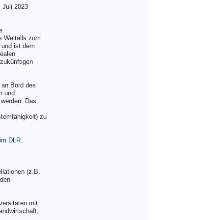
m Juli 2023
e
s Weltalls zum
 und ist dem
realen
 zukünftigen
k an Bord des
en und
t werden. Das
temfähigkeit) zu
 im DLR
.
lationen (z.B.
nden
versitäten mit
andwirtschaft,