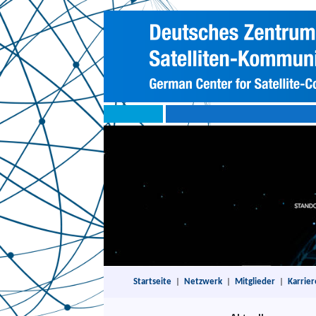
Startseite
|
Netzwerk
|
Mitglieder
|
Karrier