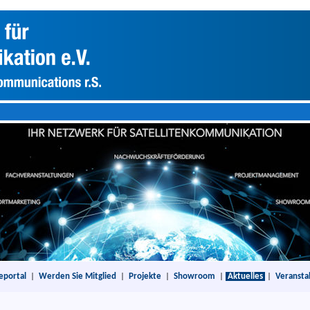
eportal
|
Werden Sie Mitglied
|
Projekte
|
Showroom
|
Aktuelles
|
Veransta