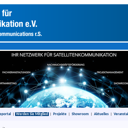
eportal
|
Werden Sie Mitglied
|
Projekte
|
Showroom
|
Aktuelles
|
Veransta