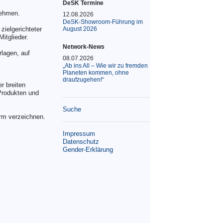
DeSK Termine
nehmen.
12.08.2026
DeSK-Showroom-Führung im
ielgerichteter
August 2026
itglieder.
Network-News
rlagen, auf
08.07.2026
„Ab ins All – Wie wir zu fremden
Planeten kommen, ohne
draufzugehen!“
r breiten
 Produkten und
Suche
rm verzeichnen.
Impressum
Datenschutz
Gender-Erklärung