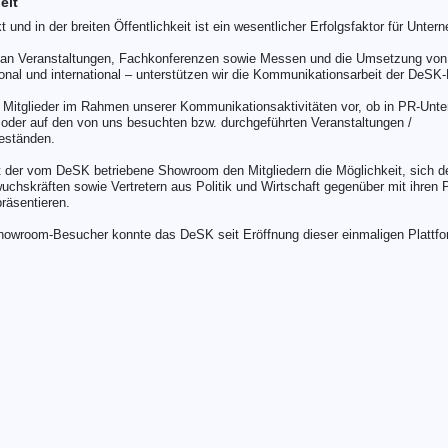
eit
und in der breiten Öffentlichkeit ist ein wesentlicher Erfolgsfaktor für Unter
 an Veranstaltungen, Fachkonferenzen sowie Messen und die Umsetzung von z
onal und international – unterstützen wir die Kommunikationsarbeit der DeSK-M
e Mitglieder im Rahmen unserer Kommunikationsaktivitäten vor, ob in PR-Unte
e oder auf den von uns besuchten bzw. durchgeführten Veranstaltungen /
eständen.
t der vom DeSK betriebene Showroom den Mitgliedern die Möglichkeit, sich de
wuchskräften sowie Vertretern aus Politik und Wirtschaft gegenüber mit ihren
räsentieren.
Showroom-Besucher konnte das DeSK seit Eröffnung dieser einmaligen Plattfo