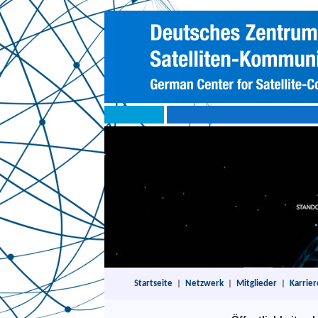
Startseite
|
Netzwerk
|
Mitglieder
|
Karrier