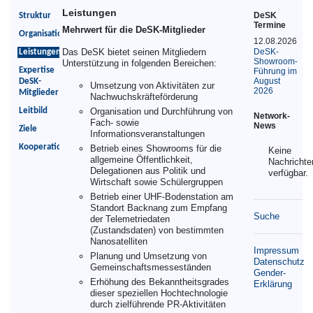
Leistungen
DeSK
Struktur
Termine
Mehrwert für die DeSK-Mitglieder
Organisation
12.08.2026
Das DeSK bietet seinen Mitgliedern
DeSK-
Leistungen
Showroom-
Unterstützung in folgenden Bereichen:
Expertise
Führung im
August
DeSK-
Umsetzung von Aktivitäten zur
2026
Mitglieder
Nachwuchskräfteförderung
Leitbild
Organisation und Durchführung von
Network-
Fach- sowie
News
Ziele
Informationsveranstaltungen
Kooperationspartner
Betrieb eines Showrooms für die
Keine
allgemeine Öffentlichkeit,
Nachrichte
Delegationen aus Politik und
verfügbar.
Wirtschaft sowie Schülergruppen
Betrieb einer UHF-Bodenstation am
Standort Backnang zum Empfang
Suche
der Telemetriedaten
(Zustandsdaten) von bestimmten
Nanosatelliten
Impressum
Planung und Umsetzung von
Datenschutz
Gemeinschaftsmesseständen
Gender-
Erhöhung des Bekanntheitsgrades
Erklärung
dieser speziellen Hochtechnologie
durch zielführende PR-Aktivitäten