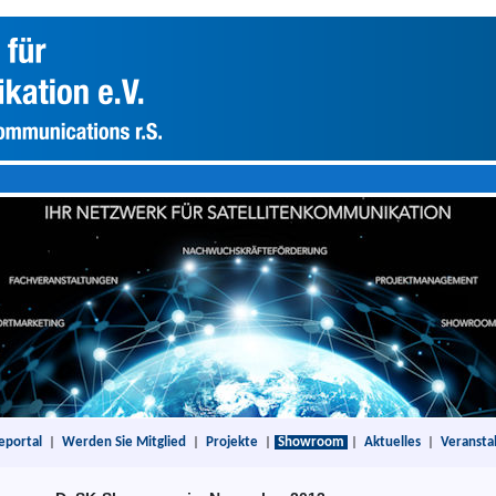
eportal
|
Werden Sie Mitglied
|
Projekte
|
Showroom
|
Aktuelles
|
Veransta