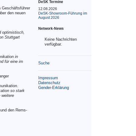
DeSK Termine
 Geschäftsführer
12.08.2026
 über den neuen
DeSK-Showroom-Führung im
August 2026
Network-News
 optimistisch,
n Stuttgart
Keine Nachrichten
verfügbar.
ikation in
d für eine im
Suche
anger
Impressum
Datenschutz
unikation.
Gender-Erklärung
ation so stark
 weitere
g und den Rems-