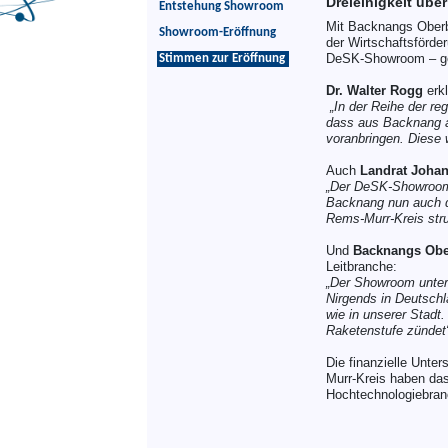
Dreieinigkeit üb
Entstehung Showroom
Mit Backnangs Oberb
Showroom-Eröffnung
der Wirtschaftsförde
DeSK-Showroom – gew
Stimmen zur Eröffnung
Dr. Walter Rogg
erkl
„In der Reihe der r
dass aus Backnang a
voranbringen. Diese 
Auch
Landrat Joha
„Der DeSK-Showroom 
Backnang nun auch de
Rems-Murr-Kreis stru
Und
Backnangs Ober
Leitbranche:
„Der Showroom unter
Nirgends in Deutschl
wie in unserer Stadt
Raketenstufe zündet
Die finanzielle Unte
Murr-Kreis haben das
Hochtechnologiebranc