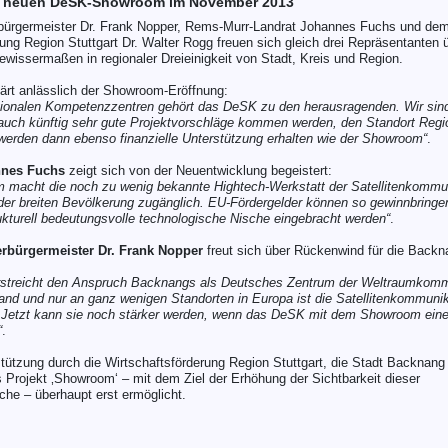
er neuen DeSK-Showroom im November 2013
ürgermeister Dr. Frank Nopper, Rems-Murr-Landrat Johannes Fuchs und dem
rung Region Stuttgart Dr. Walter Rogg freuen sich gleich drei Repräsentanten
issermaßen in regionaler Dreieinigkeit von Stadt, Kreis und Region.
ärt anlässlich der Showroom-Eröffnung:
egionalen Kompetenzzentren gehört das DeSK zu den herausragenden. Wir sind
uch künftig sehr gute Projektvorschläge kommen werden, den Standort Regio
werden dann ebenso finanzielle Unterstützung erhalten wie der Showroom“
.
nnes Fuchs
zeigt sich von der Neuentwicklung begeistert:
macht die noch zu wenig bekannte Hightech-Werkstatt der Satellitenkommun
r breiten Bevölkerung zugänglich. EU-Fördergelder können so gewinnbringen
kturell bedeutungsvolle technologische Nische eingebracht werden“
.
bürgermeister Dr. Frank Nopper
freut sich über Rückenwind für die Backn
streicht den Anspruch Backnangs als Deutsches Zentrum der Weltraumkomm
and und nur an ganz wenigen Standorten in Europa ist die Satellitenkommunik
. Jetzt kann sie noch stärker werden, wenn das DeSK mit dem Showroom eine
“
.
rstützung durch die Wirtschaftsförderung Region Stuttgart, die Stadt Backnan
 Projekt ‚Showroom‘ – mit dem Ziel der Erhöhung der Sichtbarkeit dieser
he – überhaupt erst ermöglicht.