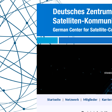
Startseite
|
Netzwerk
|
Mitglieder
|
Karrier