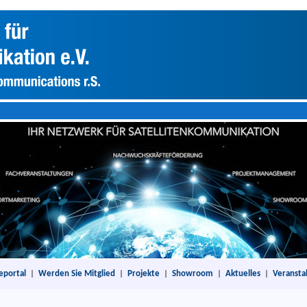
eportal
|
Werden Sie Mitglied
|
Projekte
|
Showroom
|
Aktuelles
|
Veransta