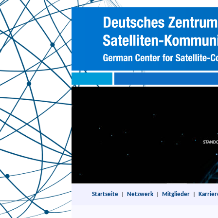
Startseite
|
Netzwerk
|
Mitglieder
|
Karrier