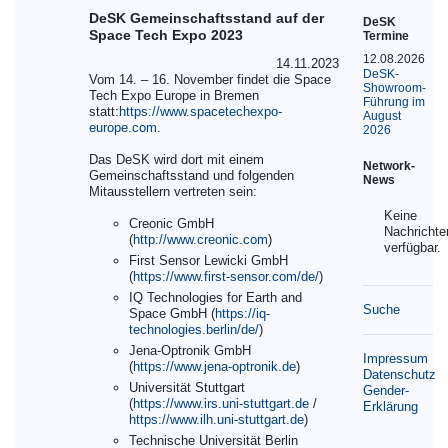
DeSK Gemeinschaftsstand auf der
DeSK
Space Tech Expo 2023
Termine
12.08.2026
14.11.2023
DeSK-
Vom 14. – 16. November findet die Space
Showroom-
Tech Expo Europe in Bremen
Führung im
statt:
https://www.spacetechexpo-
August
europe.com
.
2026
Das DeSK wird dort mit einem
Network-
Gemeinschaftsstand und folgenden
News
Mitausstellern vertreten sein:
Keine
Creonic GmbH
Nachrichte
(
http://www.creonic.com
)
verfügbar.
First Sensor Lewicki GmbH
(
https://www.first-sensor.com/de/
)
IQ Technologies for Earth and
Suche
Space GmbH (
https://iq-
technologies.berlin/de/
)
Jena-Optronik GmbH
Impressum
(
https://www.jena-optronik.de
)
Datenschutz
Universität Stuttgart
Gender-
(
https://www.irs.uni-stuttgart.de
/
Erklärung
https://www.ilh.uni-stuttgart.de
)
Technische Universität Berlin