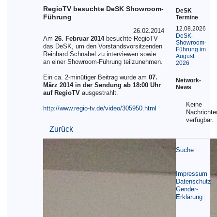
RegioTV besuchte DeSK Showroom-
DeSK
Führung
Termine
12.08.2026
26.02.2014
DeSK-
Am
26. Februar 2014
besuchte RegioTV
Showroom-
das DeSK, um den Vorstandsvorsitzenden
Führung im
Reinhard Schnabel zu interviewen sowie
August
an einer Showroom-Führung teilzunehmen.
2026
Ein ca. 2-minütiger Beitrag wurde am
07.
Network-
März 2014 in der Sendung ab 18:00 Uhr
News
auf RegioTV
ausgestrahlt.
Keine
http://www.regio-tv.de/video/305950.html
Nachrichte
verfügbar.
Zurück
Suche
Impressum
Datenschutz
Gender-
Erklärung