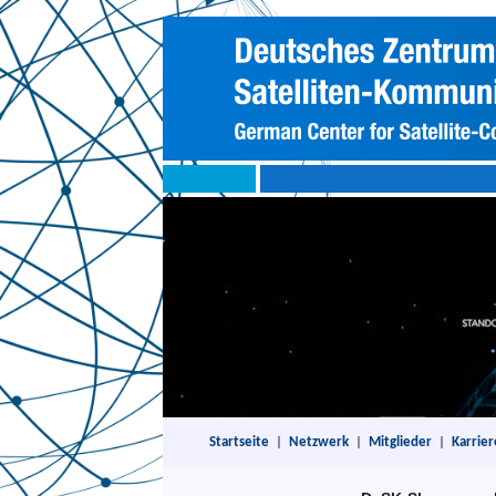
Startseite
|
Netzwerk
|
Mitglieder
|
Karrier