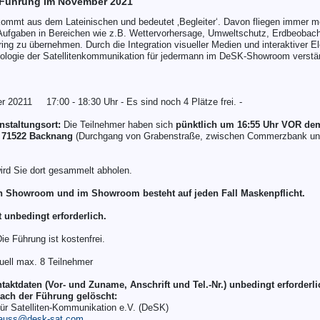
ührung im November 2021
t‘ kommt aus dem Lateinischen und bedeutet ‚Begleiter‘. Davon fliegen immer m
Aufgaben in Bereichen wie z.B. Wettervorhersage, Umweltschutz, Erdbeobac
ing zu übernehmen. Durch die Integration visueller Medien und interaktiver E
logie der Satellitenkommunikation für jedermann im DeSK-Showroom verstä
r 20211 17:00 - 18:30 Uhr - Es sind noch 4 Plätze frei. -
nstaltungsort:
Die Teilnehmer haben sich
pünktlich um 16:55 Uhr VOR de
in 71522 Backnang
(Durchgang von Grabenstraße, zwischen Commerzbank un
ird Sie dort gesammelt abholen.
 Showroom und im Showroom besteht auf jeden Fall Maskenpflicht.
 unbedingt erforderlich.
ie Führung ist kostenfrei.
uell max. 8 Teilnehmer
ktdaten (Vor- und Zuname, Anschrift und Tel.-Nr.) unbedingt erforderli
ach der Führung gelöscht:
ür Satelliten-Kommunikation e.V. (DeSK)
auss@desk-sat.com