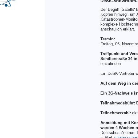
DeSK-Showroom-F
Der Begriff ‚Satelli
Köpfen hinweg‘, um 
Katastrophen-Monitor
komplexe Hochtechno
anschaulich erklärt.
Termin:
Freitag, 05. Novembe
Treffpunkt und Vera
Schillerstraße 34 
einzufinden.
Ein DeSK-Vertreter w
Auf dem Weg in den
Ein 3G-Nachweis ist
Teilnahmegebühr:
D
Teilnehmerzahl:
akt
Anmeldung mit Konta
werden 4 Wochen n
Deutsches Zentrum f
E-Mail:
sabine.schm