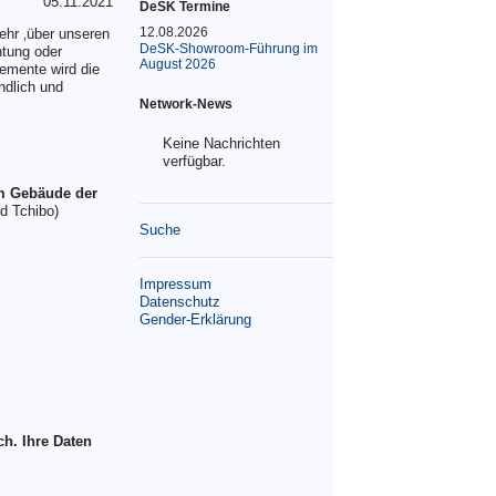
05.11.2021
DeSK Termine
12.08.2026
ehr ‚über unseren
DeSK-Showroom-Führung im
htung oder
August 2026
lemente wird die
ndlich und
Network-News
Keine Nachrichten
verfügbar.
m Gebäude der
d Tchibo)
Suche
Impressum
Datenschutz
Gender-Erklärung
ch. Ihre Daten