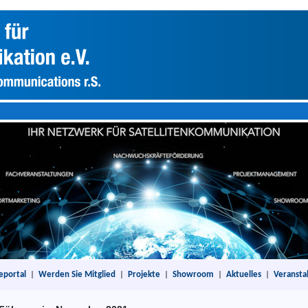
eportal
|
Werden Sie Mitglied
|
Projekte
|
Showroom
|
Aktuelles
|
Veransta