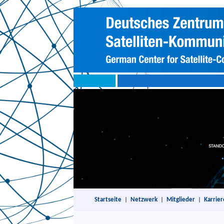
Startseite
|
Netzwerk
|
Mitglieder
|
Karrier