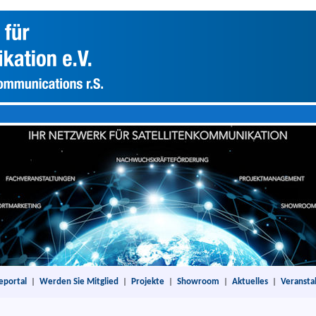
eportal
|
Werden Sie Mitglied
|
Projekte
|
Showroom
|
Aktuelles
|
Veransta