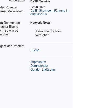
01.06.2016
DeSK Termine
12.08.2026
der Rosetta-
DeSK-Showroom-Führung im
euer Meilenstein
August 2026
. Im Rahmen des
Network-News
päischer Ebene
en. So war es
Keine Nachrichten
lischen
verfügbar.
geht der Referent
Suche
Impressum
Datenschutz
Gender-Erklärung