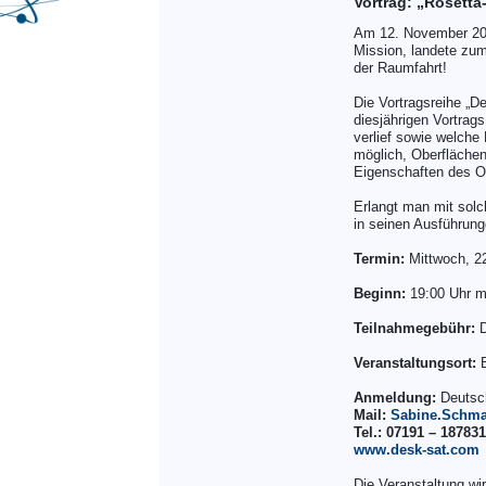
Vortrag: „Rosett
Am 12. November 2014
Mission, landete zu
der Raumfahrt!
Die Vortragsreihe „
diesjährigen Vortrags
verlief sowie welch
möglich, Oberflächen
Eigenschaften des O
Erlangt man mit solc
in seinen Ausführung
Termin:
Mittwoch, 22
Beginn:
19:00 Uhr m
Teilnahmegebühr:
D
Veranstaltungsort:
B
Anmeldung:
Deutsch
Mail:
Sabine.Schm
Tel.: 07191 – 18783
www.desk-sat.com
Die Veranstaltung wi