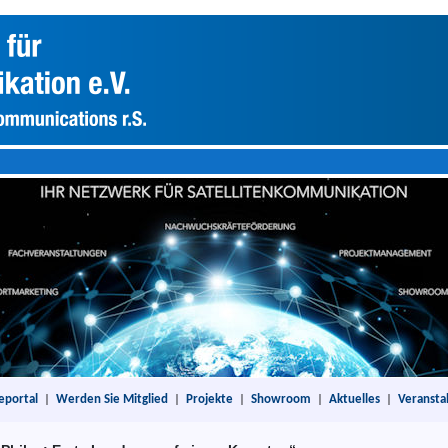
eportal
|
Werden Sie Mitglied
|
Projekte
|
Showroom
|
Aktuelles
|
Veransta