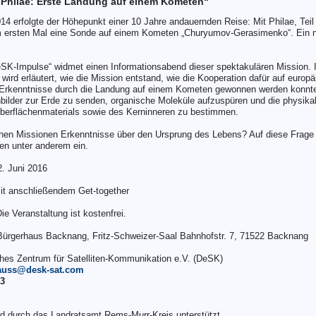
a-Philae: Erste Landung auf einem Kometen“
 erfolgte der Höhepunkt einer 10 Jahre andauernden Reise: Mit Philae, Teil 
m ersten Mal eine Sonde auf einem Kometen „Churyumov-Gerasimenko“. Ein n
DeSK-Impulse“ widmet einen Informationsabend dieser spektakulären Mission
 wird erläutert, wie die Mission entstand, wie die Kooperation dafür auf euro
e Erkenntnisse durch die Landung auf einem Kometen gewonnen werden konnt
bilder zur Erde zu senden, organische Moleküle aufzuspüren und die physika
berflächenmaterials sowie des Kerninneren zu bestimmen.
hen Missionen Erkenntnisse über den Ursprung des Lebens? Auf diese Frage 
en unter anderem ein.
. Juni 2016
it anschließendem Get-together
ie Veranstaltung ist kostenfrei.
ürgerhaus Backnang, Fritz-Schweizer-Saal Bahnhofstr. 7, 71522 Backnang
es Zentrum für Satelliten-Kommunikation e.V. (DeSK)
auss@desk-sat.com
13
rd durch das Landratsamt Rems-Murr-Kreis unterstützt.