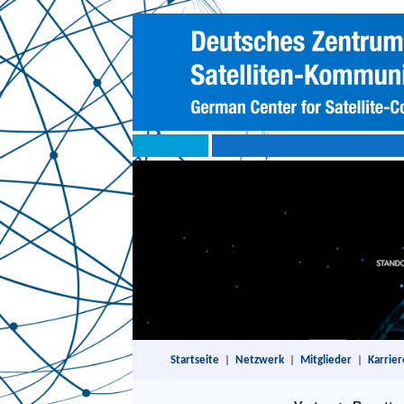
Startseite
|
Netzwerk
|
Mitglieder
|
Karrier