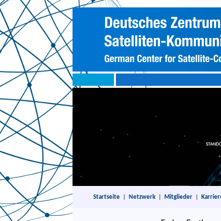
Startseite
|
Netzwerk
|
Mitglieder
|
Karrier