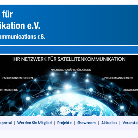
eportal
|
Werden Sie Mitglied
|
Projekte
|
Showroom
|
Aktuelles
|
Veransta