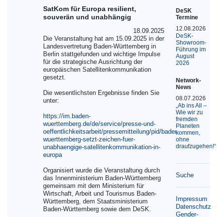
SatKom für Europa resilient,
DeSK
souverän und unabhängig
Termine
12.08.2026
18.09.2025
DeSK-
Die Veranstaltung hat am 15.09.2025 in der
Showroom-
Landesvertretung Baden-Württemberg in
Führung im
Berlin stattgefunden und wichtige Impulse
August
für die strategische Ausrichtung der
2026
europäischen Satellitenkommunikation
gesetzt.
Network-
News
Die wesentlichsten Ergebnisse finden Sie
08.07.2026
unter:
„Ab ins All –
Wie wir zu
https://im.baden-
fremden
wuerttemberg.de/de/service/presse-und-
Planeten
oeffentlichkeitsarbeit/pressemitteilung/pid/baden-
kommen,
wuerttemberg-setzt-zeichen-fuer-
ohne
draufzugehen!“
unabhaengige-satellitenkommunikation-in-
europa
Organisiert wurde die Veranstaltung durch
Suche
das Innenministerium Baden-Württemberg
gemeinsam mit dem Ministerium für
Wirtschaft, Arbeit und Tourismus Baden-
Impressum
Württemberg, dem Staatsministerium
Datenschutz
Baden-Württemberg sowie dem DeSK.
Gender-