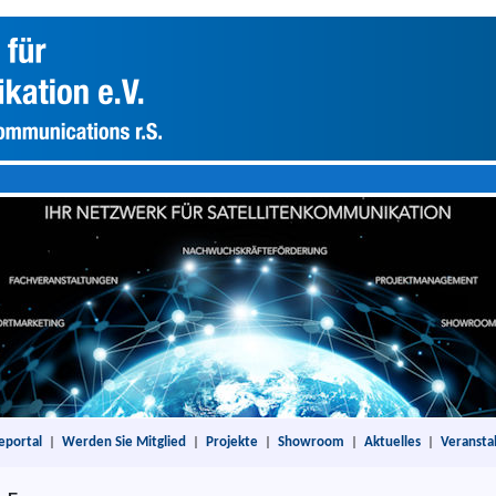
eportal
|
Werden Sie Mitglied
|
Projekte
|
Showroom
|
Aktuelles
|
Veransta