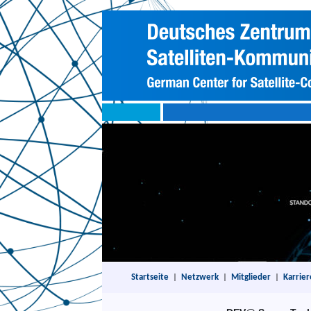
Startseite
|
Netzwerk
|
Mitglieder
|
Karrier