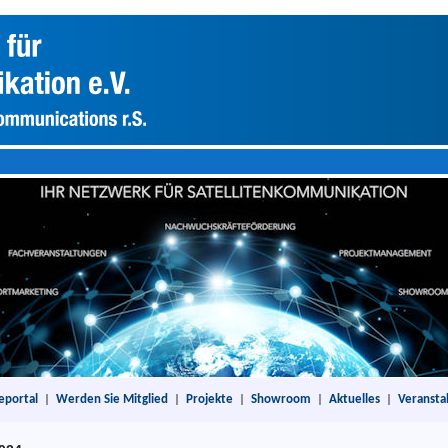
eportal
|
Werden Sie Mitglied
|
Projekte
|
Showroom
|
Aktuelles
|
Veransta