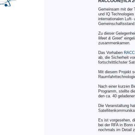
RACCOON@ILA 2
Gemeinsam mit der Te
und IQ Technologies
internationalen Luft
Gemeinschaftsstand v
Zu dieser Gelegenhe
Meet & Greet
“ einge
zusammenkamen.
Das Vorhaben
RAC
ab, die Sicherheit 
fortschrittlichster S
Mit diesem Projekt se
Raumfahrttechnologi
Nach einer kurzen B
Programm, stellte di
den ca. 40 geladene
Die Veranstaltung ha
Satellitenkommunikat
Es ist vorgesehen, 
bei der RFA in Bonn 
nochmals im Detail z