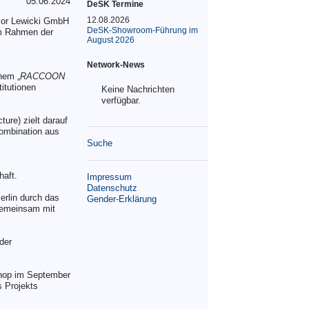
05.06.2024
DeSK Termine
12.08.2026
nsor Lewicki GmbH
DeSK-Showroom-Führung im
im Rahmen der
August 2026
Network-News
nem „
RACCOON
itutionen
Keine Nachrichten
verfügbar.
cture) zielt darauf
Kombination aus
Suche
haft.
Impressum
Datenschutz
erlin durch das
Gender-Erklärung
 gemeinsam mit
der
shop im September
s Projekts