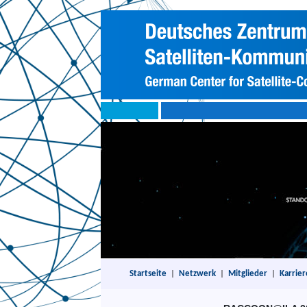
Startseite
|
Netzwerk
|
Mitglieder
|
Karrier