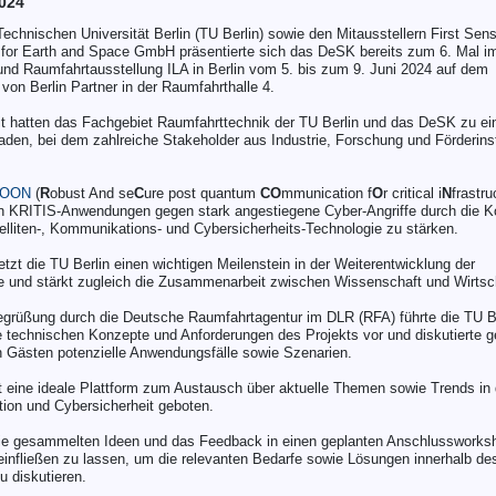
024
chnischen Universität Berlin (TU Berlin) sowie den Mitausstellern First Se
 for Earth and Space GmbH präsentierte sich das DeSK bereits zum 6. Mal 
- und Raumfahrtausstellung ILA in Berlin vom 5. bis zum 9. Juni 2024 auf dem
on Berlin Partner in der Raumfahrthalle 4.
it hatten das Fachgebiet Raumfahrttechnik der TU Berlin und das DeSK zu ei
laden, bei dem zahlreiche Stakeholder aus Industrie, Forschung und Förderinst
COON
(
R
obust And se
C
ure post quantum
CO
mmunication f
O
r critical i
N
frastru
von KRITIS-Anwendungen gegen stark angestiegene Cyber-Angriffe durch die 
atelliten-, Kommunikations- und Cybersicherheits-Technologie zu stärken.
tzt die TU Berlin einen wichtigen Meilenstein in der Weiterentwicklung der
e und stärkt zugleich die Zusammenarbeit zwischen Wissenschaft und Wirtsc
egrüßung durch die Deutsche Raumfahrtagentur im DLR (RFA) führte die TU B
e technischen Konzepte und Anforderungen des Projekts vor und diskutierte
n Gästen potenzielle Anwendungsfälle sowie Szenarien.
t eine ideale Plattform zum Austausch über aktuelle Themen sowie Trends in 
ion und Cybersicherheit geboten.
die gesammelten Ideen und das Feedback in einen geplanten Anschlusswork
einfließen zu lassen, um die relevanten Bedarfe sowie Lösungen innerhalb de
u diskutieren.