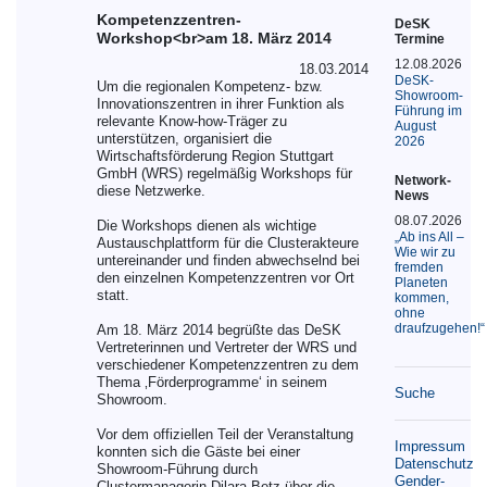
Kompetenzzentren-
DeSK
Workshop<br>am 18. März 2014
Termine
12.08.2026
18.03.2014
DeSK-
Um die regionalen Kompetenz- bzw.
Showroom-
Innovationszentren in ihrer Funktion als
Führung im
relevante Know-how-Träger zu
August
unterstützen, organisiert die
2026
Wirtschaftsförderung Region Stuttgart
GmbH (WRS) regelmäßig Workshops für
Network-
diese Netzwerke.
News
08.07.2026
Die Workshops dienen als wichtige
„Ab ins All –
Austauschplattform für die Clusterakteure
Wie wir zu
untereinander und finden abwechselnd bei
fremden
den einzelnen Kompetenzzentren vor Ort
Planeten
statt.
kommen,
ohne
draufzugehen!“
Am 18. März 2014 begrüßte das DeSK
Vertreterinnen und Vertreter der WRS und
verschiedener Kompetenzzentren zu dem
Thema ‚Förderprogramme‘ in seinem
Suche
Showroom.
Vor dem offiziellen Teil der Veranstaltung
Impressum
konnten sich die Gäste bei einer
Datenschutz
Showroom-Führung durch
Gender-
Clustermanagerin Dilara Betz über die