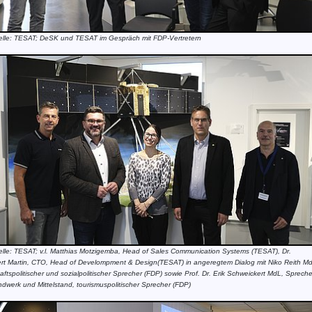
elle: TESAT; DeSK und TESAT im Gespräch mit FDP-Vertretern
elle: TESAT; v.l. Matthias Motzigemba, Head of Sales Communication Systems (TESAT), Dr.
rt Martin, CTO, Head of Develompment & Design(TESAT) in angeregtem Dialog mit Niko Reith M
haftspolitischer und sozialpolitischer Sprecher (FDP) sowie Prof. Dr. Erik Schweickert MdL, Spreche
ndwerk und Mittelstand, tourismuspolitischer Sprecher (FDP)