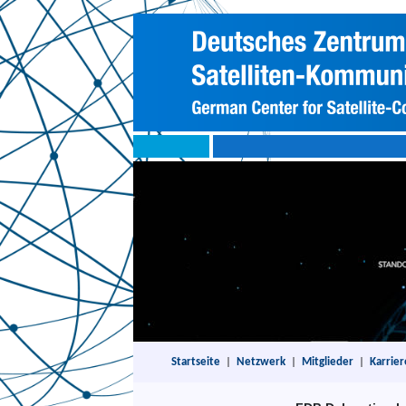
Startseite
|
Netzwerk
|
Mitglieder
|
Karrier