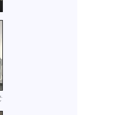
dL,
r