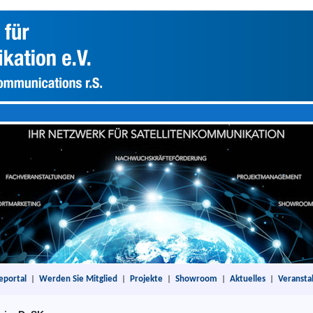
eportal
|
Werden Sie Mitglied
|
Projekte
|
Showroom
|
Aktuelles
|
Veransta