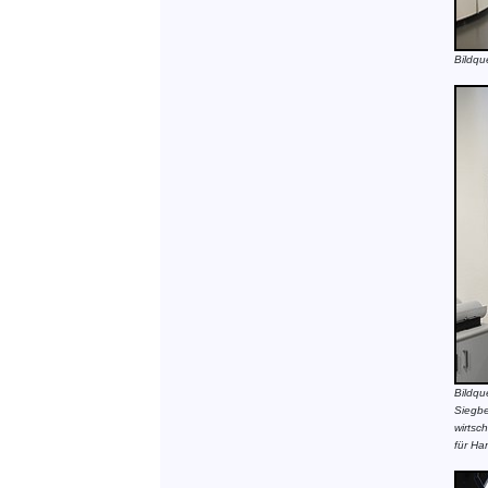
Bildqu
Bildqu
Siegbe
wirtsc
für Ha