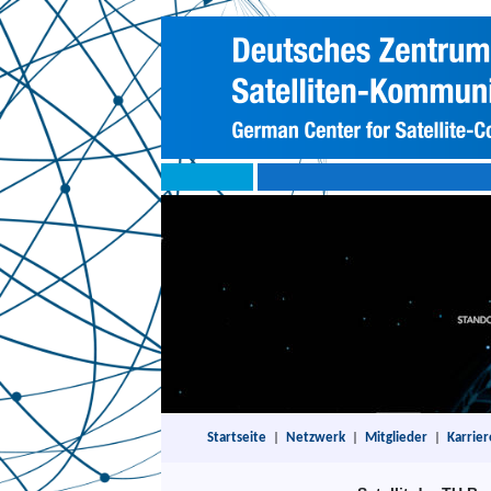
Startseite
|
Netzwerk
|
Mitglieder
|
Karrier