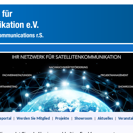
eportal
|
Werden Sie Mitglied
|
Projekte
|
Showroom
|
Aktuelles
|
Veransta