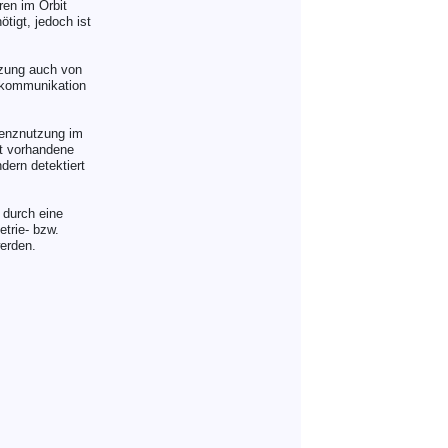
ren im Orbit
tigt, jedoch ist
zung auch von
enkommunikation
uenznutzung im
it vorhandene
dern detektiert
 durch eine
trie- bzw.
erden.