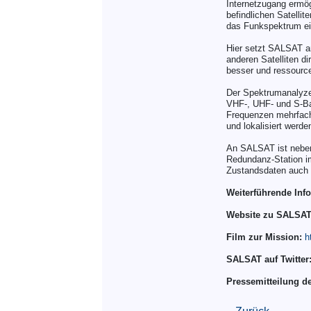
Internetzugang ermög
befindlichen Satellit
das Funkspektrum ein
Hier setzt SALSAT a
anderen Satelliten di
besser und ressource
Der Spektrumanalyzer
VHF-, UHF- und S-Ban
Frequenzen mehrfach 
und lokalisiert werde
An SALSAT ist neben 
Redundanz-Station i
Zustandsdaten auch 
Weiterführende Inf
Website zu SALSAT
Film zur Mission:
h
SALSAT auf Twitter
Pressemitteilung de