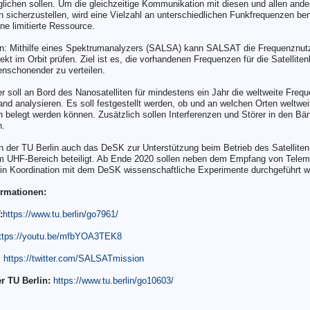
lichen sollen. Um die gleichzeitige Kommunikation mit diesen und allen ande
en sicherzustellen, wird eine Vielzahl an unterschiedlichen Funkfrequenzen benö
e limitierte Ressource.
n: Mithilfe eines Spektrumanalyzers (SALSA) kann SALSAT die Frequenznut
rekt im Orbit prüfen. Ziel ist es, die vorhandenen Frequenzen für die Satellit
nschonender zu verteilen.
 soll an Bord des Nanosatelliten für mindestens ein Jahr die weltweite Freq
d analysieren. Es soll festgestellt werden, ob und an welchen Orten weltwe
belegt werden können. Zusätzlich sollen Interferenzen und Störer in den Bän
n.
der TU Berlin auch das DeSK zur Unterstützung beim Betrieb des Satelliten
m UHF-Bereich beteiligt. Ab Ende 2020 sollen neben dem Empfang von Teleme
in Koordination mit dem DeSK wissenschaftliche Experimente durchgeführt w
ormationen:
:
https://www.tu.berlin/go7961/
ttps://youtu.be/mfbYOA3TEK8
:
https://twitter.com/SALSATmission
r TU Berlin:
https://www.tu.berlin/go10603/