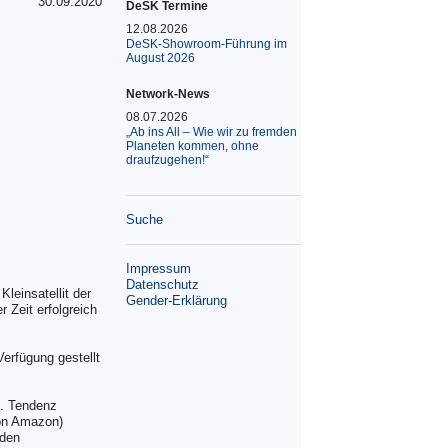
30.09.2020
DeSK Termine
12.08.2026
DeSK-Showroom-Führung im
August 2026
Network-News
08.07.2026
„Ab ins All – Wie wir zu fremden
Planeten kommen, ohne
draufzugehen!“
Suche
Impressum
Datenschutz
leinsatellit der
Gender-Erklärung
 Zeit erfolgreich
erfügung gestellt
t. Tendenz
von Amazon)
nden