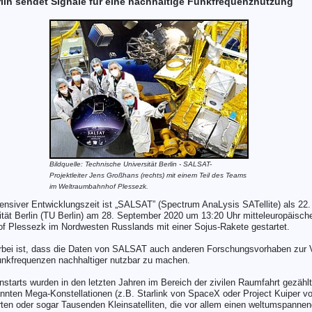
erlin sendet Signale für eine nachhaltige Funkfrequenznutzung
Bildquelle: Technische Universität Berlin - SALSAT-
Projektleiter Jens Großhans (rechts) mit einem Teil des Teams
im Weltraumbahnhof Plessezk.
ensiver Entwicklungszeit ist „SALSAT” (Spectrum AnaLysis SATellite) als 22. K
tät Berlin (TU Berlin) am 28. September 2020 um 13:20 Uhr mitteleuropäischer
 Plessezk im Nordwesten Russlands mit einer Sojus-Rakete gestartet.
rbei ist, dass die Daten von SALSAT auch anderen Forschungsvorhaben zur V
unkfrequenzen nachhaltiger nutzbar zu machen.
nstarts wurden in den letzten Jahren im Bereich der zivilen Raumfahrt gezähl
nnten Mega-Konstellationen (z.B. Starlink von SpaceX oder Project Kuiper 
en oder sogar Tausenden Kleinsatelliten, die vor allem einen weltumspanne